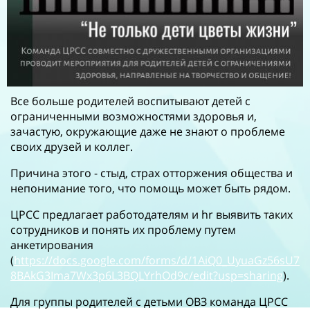
Все больше родителей воспитывают детей с
ограниченными возможностями здоровья и,
зачастую, окружающие даже не знают о проблеме
своих друзей и коллег.
Причина этого - стыд, страх отторжения общества и
непонимание того, что помощь может быть рядом.
ЦРСС предлагает работодателям и hr выявить таких
сотрудников и понять их проблему путем
анкетирования
(
https://docs.google.com/forms/d/1AiQ0_UyuaGz56sU7
8BAkG3Ima7Wx3p6L3BQLYrhOd9c/edit?usp=sharing
).
Для группы родителей с детьми ОВЗ команда ЦРСС